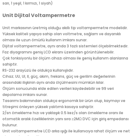
sarı, 1 yeşil, 1 kırmızı, 1 siyah)
Unit Dijital Voltampermetre
Unit markasının üretmiş olduğu akıllı tip voltampermetre modelidir.
Yüksek kaliteli yapıya sahip olan voltmetre, sağlam ve dayanıklı
olması ile uzun ömürlü kullanım imkanı sunar.
Dijital voltampermetre, aynı anda 3 fazlı sistemleri ölçebilmektedir.
Faz diyagramını geniş LCD ekranı üzerinden görüntülenebilir.
Çok fonksiyonlu bir ölçüm cihazı olması ile geniş kullanım alanlarına
sahiptir.
RS-232 arayüzü ile oldukça kullanışlıdır.
Cihaz; UU, UI, II, güç, akım, frekans, güç ve gerilim değerlerinin
arasındaki ilişkinin aynı anda ölçülmesini mümkün kılar.
Ölçüm sonucunda elde edilen verileri kaydedebilir ve 99 veri
depolama imkanı sunar.
Tasarımı bakımından oldukça ergonomik bir ürün olup, kaymayı ve
titreşimi önleyen yüksek yalıtımlı kasaya sahiptir.
2/sn örnekleme hızı ve yaklaşık 0.5 kez/s olan örnekleme oranı ile
otomatik aralık özelliklerinin yanı sıra ≥2MΩ DVC için giriş empedansı
bulunur.
Unit voltampermetre LCD arka ışığı ile kullanıcıya rahat ölçüm ve net