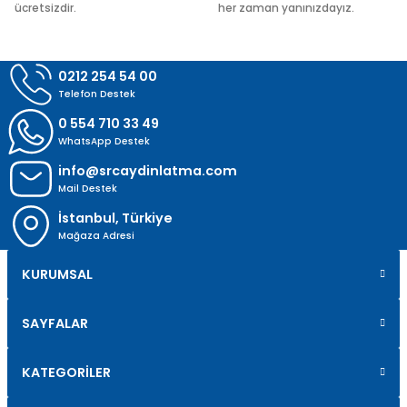
ücretsizdir.
her zaman yanınızdayız.
Gönder
0212 254 54 00
Telefon Destek
0 554 710 33 49
WhatsApp Destek
info@srcaydinlatma.com
Mail Destek
İstanbul, Türkiye
Mağaza Adresi
KURUMSAL
SAYFALAR
KATEGORİLER