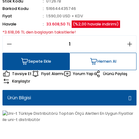
Stok Kodu
UT267B
Barkod Kodu
516644435746
Fiyat
1.590,00 USD + KDV
Havale
33.608,50 TL
(%2,00 havale indirimi)
*3.618,06 TL den başlayan taksitlerle!
Sepete Ekle
Hemen Al
Sepete Ekle
Hemen Al
Tavsiye Et
Fiyat Alarmı
Yorum Yap
Ürünü Paylaş
Karşılaştır
Ürün Bilgisi