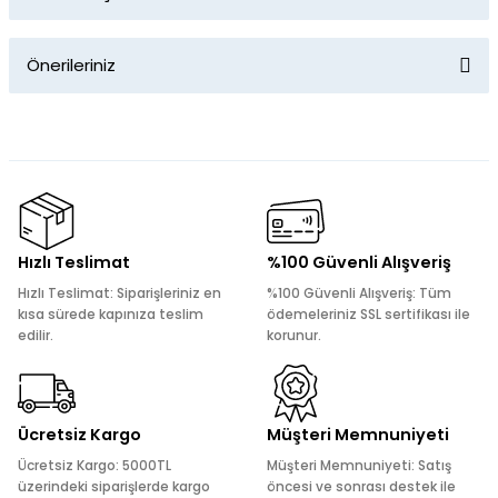
Bu ürüne ilk yorumu siz yapın!
Önerileriniz
Yorum Yaz
Bu ürünün fiyat bilgisi, resim, ürün açıklamalarında ve diğer
konularda yetersiz gördüğünüz noktaları öneri formunu
kullanarak tarafımıza iletebilirsiniz.
Görüş ve önerileriniz için teşekkür ederiz.
Ürün resmi kalitesiz, bozuk veya görüntülenemiyor.
Hızlı Teslimat
%100 Güvenli Alışveriş
Ürün açıklamasında eksik bilgiler bulunuyor.
Hızlı Teslimat: Siparişleriniz en
%100 Güvenli Alışveriş: Tüm
Ürün bilgilerinde hatalar bulunuyor.
kısa sürede kapınıza teslim
ödemeleriniz SSL sertifikası ile
edilir.
korunur.
Ürün fiyatı diğer sitelerden daha pahalı.
Bu ürüne benzer farklı alternatifler olmalı.
Ücretsiz Kargo
Müşteri Memnuniyeti
Ücretsiz Kargo: 5000TL
Müşteri Memnuniyeti: Satış
üzerindeki siparişlerde kargo
öncesi ve sonrası destek ile