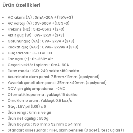
Ürün Özellikleri
AC akımı (A) : 0mA~20A ±(1.5%+3)
AC voltajı (V) : 0V~600V ±(1.5%+3)
Frekans (Hz) : 5Hz~65Hz ±(2+3)
Aktif güç (W) : 0W~12kW ±(3+3)
Görünür güç (VA) : 0VA~12kVA ±(3+3)
Reaktif güç (VAR) : 0VAR~12kVAR ±(3+3)
Güç faktörü : -1~+1 ±0.03
Faz açısı (°) : 0°~360° ±1°
Geçerli vektör toplamı : 0mA~60A
Ekran modu : LCD: 240 nokta×160 nokta
Acuminate akım pensi: 7.5mm×13mm (opsiyonel)
Yuvarlak çeneli akım pensi: 35mm×40mm (opsiyonel)
DCV için giriş empedansı : ≥2MΩ
Otomatik kapanma : yaklaşık 15 dakika
Örnekleme oranı : Yaklaşık 0,5 kez/s
Güç : 1,5V pil (LR6) x 6
Ürün rengi : kırmızı ve gri
Ürün net ağırlığı : 550g
Ürün boyutu : 196 mm x 92 mm x 54 mm
Standart aksesuarlar : Piller, akım pensleri (3 adet), test uçları (1