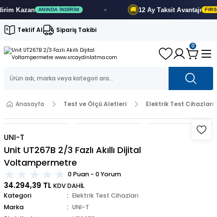
12 Ay
Taksit Avantajı
🚚
ANINDA İNDIRIM
FIRSATI KAÇIRMA
Teklif Al
Sipariş Takibi
0
Anasayfa
Test ve Ölçü Aletleri
Elektrik Test Cihazları
UNI-T
Unit UT267B 2/3 Fazlı Akıllı Dijital
Voltampermetre
0 Puan - 0 Yorum
34.294,39 TL
KDV DAHİL
Kategori
Elektrik Test Cihazları
Marka
UNI-T