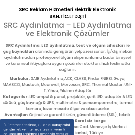
SRC Reklam Hizmetleri Elektrik Elektronik
SAN.TİC.LTD.ŞTİ
SRC Aydınlatma – LED Aydınlatma
ve Elektronik Çözümler
SRC Aydınlatma
,
LED aydınlatma
,
test ve ölçüm cihazları
ile
güç kaynakları
alanında geniş ürün yelpazesi sunar. İç/dış mekân
aydınlatmadan profesyonel ölçüm ekipmanlarına kadar bireysel
ve kurumsal ihtiyaçlara uygun çözümler stoktan, hızlı teslimatla
sağlanır.
Markalar:
3A1B Aydınlatma,ACK, CLASS, Finder FNIRSI, Goya,
MAASCO, Mastech, Meanwell, Mervesan, SRC, Thermal Master, UNI-
T, Yihua, Yıldırım Adaptör
Kategoriler:
LED ampul & panel, projektör, şerit LED, adaptör & LED
sürücü, güç kaynağı & UPS, multimetre & pensampermetre, termal
kamera, lazer mesafe ölçer ve aksesuarlar
Avantajlar:
Orijinal ve garantili ürün, güvenli ödeme (SSL), teknik
destek,
5.000 TL üzeri ücretsiz kargo
Bu internet sitesinde, kullanıcı deneyimini
Adres:
Emekyemez Mah. Okçumusa Cad. Menevşe İş Merkezi
geliştirmek ve internet sitesinin verimli
No:22/58
,
Beyoğlu
/
İstanbul
,
Türkiye
çalışmasını sağlamak amacıyla çerezler