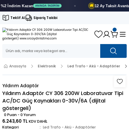
 İndirim
Kazan
12 Ay
Taksit Avantajı
🚚
ANINDA İNDIRIM
Teklif Al
Sipariş Takibi
Anasayfa
Elektronik
Led Trafo - Akü - Adaptörler
Yıldırım Adaptör
Yıldırım Adaptör CY 306 200W Laboratuvar Tipi
AC/DC Güç Kaynakları 0-30V/6A (dijital
göstergeli)
0 Puan - 0 Yorum
6.243,60 TL
KDV DAHİL
Kategori
Led Trafo - Akü - Adaptörler