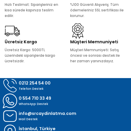
Ürün açıklamasında eksik bilgiler bulunuyor.
Hızlı Teslimat: Siparişleriniz en
%100 Güvenli Alışveriş: Tüm
Ürün bilgilerinde hatalar bulunuyor.
kısa sürede kapınıza teslim
ödemeleriniz SSL sertifikası ile
edilir.
korunur.
Ürün fiyatı diğer sitelerden daha pahalı.
Bu ürüne benzer farklı alternatifler olmalı.
Ücretsiz Kargo
Müşteri Memnuniyeti
Ücretsiz Kargo: 5000TL
Müşteri Memnuniyeti: Satış
üzerindeki siparişlerde kargo
öncesi ve sonrası destek ile
ücretsizdir.
her zaman yanınızdayız.
Gönder
0212 254 54 00
Telefon Destek
0 554 710 33 49
WhatsApp Destek
info@srcaydinlatma.com
Mail Destek
İstanbul, Türkiye