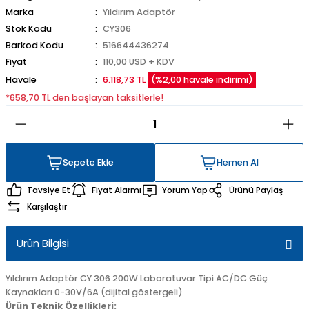
Marka
Yıldırım Adaptör
Stok Kodu
CY306
Barkod Kodu
516644436274
Fiyat
110,00 USD + KDV
Havale
6.118,73 TL
(%2,00 havale indirimi)
*658,70 TL den başlayan taksitlerle!
Sepete Ekle
Hemen Al
Sepete Ekle
Hemen Al
Tavsiye Et
Fiyat Alarmı
Yorum Yap
Ürünü Paylaş
Karşılaştır
Ürün Bilgisi
Yıldırım Adaptör CY 306 200W Laboratuvar Tipi AC/DC Güç
Kaynakları 0-30V/6A (dijital göstergeli)
Ürün Teknik Özellikleri: