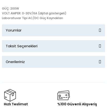
GÜÇ: 200W
VOLT AMPER: 0-30V/6A (dijital göstergeli)
Laboratuvar Tipi AC/DC Güç Kaynakları
Yorumlar
Taksit Seçenekleri
Bu ürüne ilk yorumu siz yapın!
Önerileriniz
Yorum Yaz
Bu ürünün fiyat bilgisi, resim, ürün açıklamalarında ve diğer
konularda yetersiz gördüğünüz noktaları öneri formunu
kullanarak tarafımıza iletebilirsiniz.
Görüş ve önerileriniz için teşekkür ederiz.
Ürün resmi kalitesiz, bozuk veya görüntülenemiyor.
Hızlı Teslimat
%100 Güvenli Alışveriş