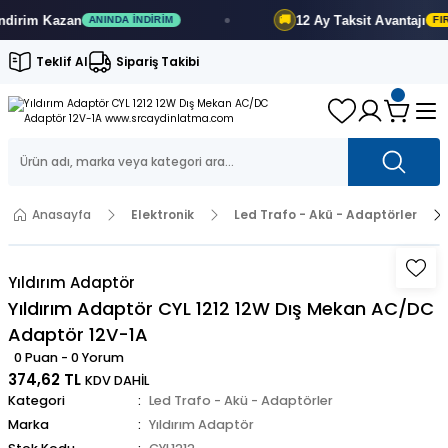
irim
Kazan
12 Ay
Taksit Avantajı
🚚
ANINDA İNDIRIM
FIRS
Teklif Al
Sipariş Takibi
Anasayfa
Elektronik
Led Trafo - Akü - Adaptörler
Yıldırım Adaptör
Yıldırım Adaptör CYL 1212 12W Dış Mekan AC/DC
Adaptör 12V-1A
0 Puan - 0 Yorum
374,62 TL
KDV DAHİL
Kategori
Led Trafo - Akü - Adaptörler
Marka
Yıldırım Adaptör