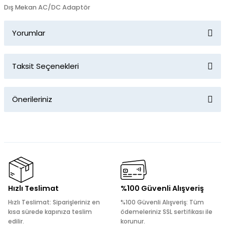
Dış Mekan AC/DC Adaptör
Yorumlar
Taksit Seçenekleri
Bu ürüne ilk yorumu siz yapın!
Önerileriniz
Yorum Yaz
Bu ürünün fiyat bilgisi, resim, ürün açıklamalarında ve diğer
konularda yetersiz gördüğünüz noktaları öneri formunu
kullanarak tarafımıza iletebilirsiniz.
Görüş ve önerileriniz için teşekkür ederiz.
Ürün resmi kalitesiz, bozuk veya görüntülenemiyor.
Hızlı Teslimat
%100 Güvenli Alışveriş
Ürün açıklamasında eksik bilgiler bulunuyor.
Hızlı Teslimat: Siparişleriniz en
%100 Güvenli Alışveriş: Tüm
Ürün bilgilerinde hatalar bulunuyor.
kısa sürede kapınıza teslim
ödemeleriniz SSL sertifikası ile
edilir.
korunur.