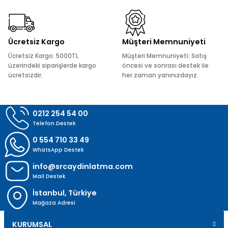
Ürün fiyatı diğer sitelerden daha pahalı.
Bu ürüne benzer farklı alternatifler olmalı.
Ücretsiz Kargo
Müşteri Memnuniyeti
Ücretsiz Kargo: 5000TL
Müşteri Memnuniyeti: Satış
üzerindeki siparişlerde kargo
öncesi ve sonrası destek ile
ücretsizdir.
her zaman yanınızdayız.
Gönder
0212 254 54 00
Telefon Destek
0 554 710 33 49
WhatsApp Destek
info@srcaydinlatma.com
Mail Destek
İstanbul, Türkiye
Mağaza Adresi
KURUMSAL