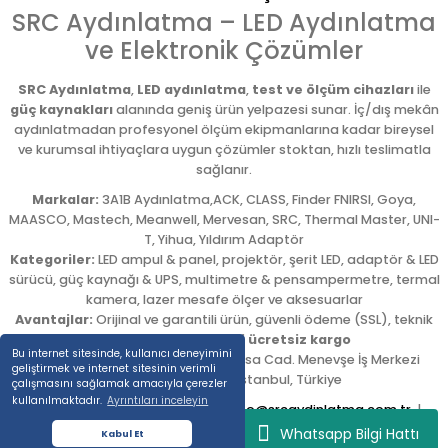
SRC Aydınlatma – LED Aydınlatma
ve Elektronik Çözümler
SRC Aydınlatma
,
LED aydınlatma
,
test ve ölçüm cihazları
ile
güç kaynakları
alanında geniş ürün yelpazesi sunar. İç/dış mekân
aydınlatmadan profesyonel ölçüm ekipmanlarına kadar bireysel
ve kurumsal ihtiyaçlara uygun çözümler stoktan, hızlı teslimatla
sağlanır.
Markalar:
3A1B Aydınlatma,ACK, CLASS, Finder FNIRSI, Goya,
MAASCO, Mastech, Meanwell, Mervesan, SRC, Thermal Master, UNI-
T, Yihua, Yıldırım Adaptör
Kategoriler:
LED ampul & panel, projektör, şerit LED, adaptör & LED
sürücü, güç kaynağı & UPS, multimetre & pensampermetre, termal
kamera, lazer mesafe ölçer ve aksesuarlar
Avantajlar:
Orijinal ve garantili ürün, güvenli ödeme (SSL), teknik
destek,
5.000 TL üzeri ücretsiz kargo
Bu internet sitesinde, kullanıcı deneyimini
Adres:
Emekyemez Mah. Okçumusa Cad. Menevşe İş Merkezi
geliştirmek ve internet sitesinin verimli
No:22/58
,
Beyoğlu
/
İstanbul
,
Türkiye
çalışmasını sağlamak amacıyla çerezler
kullanılmaktadır.
Ayrıntıları inceleyin
Tel:
0212 254 54 00
|
E-posta:
info@srcaydinlatma.com.tr
|
www.srcaydinlatma.com
Whatsapp Bilgi Hattı
Kabul Et