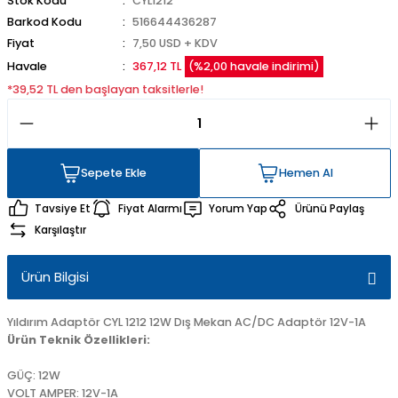
Stok Kodu
CYL1212
Barkod Kodu
516644436287
Fiyat
7,50 USD + KDV
Havale
367,12 TL
(%2,00 havale indirimi)
*39,52 TL den başlayan taksitlerle!
Sepete Ekle
Hemen Al
Sepete Ekle
Hemen Al
Tavsiye Et
Fiyat Alarmı
Yorum Yap
Ürünü Paylaş
Karşılaştır
Ürün Bilgisi
Yıldırım Adaptör CYL 1212 12W Dış Mekan AC/DC Adaptör 12V-1A
Ürün Teknik Özellikleri:
GÜÇ: 12W
VOLT AMPER: 12V-1A