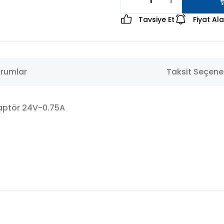
Tavsiye Et
Fiyat Al
rumlar
Taksit Seçenek
daptör 24V-0.75A
konularda yetersiz gördüğünüz noktaları öneri formunu kullanarak tara
Bu ürüne ilk yorumu siz yapın!