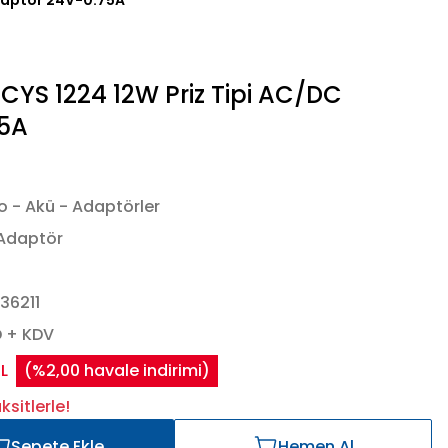
Adaptör 24V-0.75A
CYS 1224 12W Priz Tipi AC/DC
75A
o - Akü - Adaptörler
 Adaptör
4
36211
D + KDV
L
(%2,00 havale indirimi)
sitlerle!
Sepete Ekle
Hemen Al