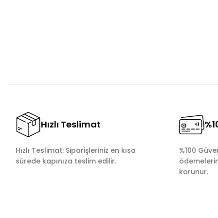
Ürün resmi kalitesiz, bozuk veya görüntülenemiyor.
Ürün açıklamasında eksik bilgiler bulunuyor.
Ürün bilgilerinde hatalar bulunuyor.
Ürün fiyatı diğer sitelerden daha pahalı.
Bu ürüne benzer farklı alternatifler olmalı.
Hızlı Teslimat
%10
Hızlı Teslimat: Siparişleriniz en kısa
%100 Güvenl
sürede kapınıza teslim edilir.
ödemelerini
korunur.