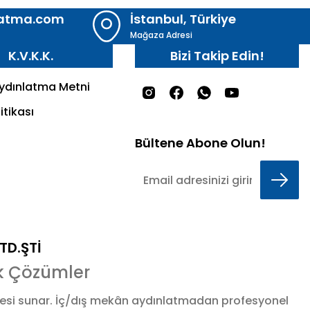
latma.com
İstanbul, Türkiye
Mağaza Adresi
K.V.K.K.
Bizi Takip Edin!
Aydınlatma Metni
itikası
Bültene Abone Olun!
LTD.ŞTİ
k Çözümler
esi sunar. İç/dış mekân aydınlatmadan profesyonel