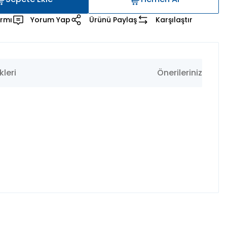
Sepete Ekle
Hemen Al
armı
Yorum Yap
Ürünü Paylaş
Karşılaştır
leri
Önerileriniz
fımıza iletebilirsiniz.