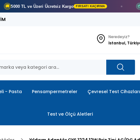
000 TL ve Üzeri
Ücretsiz Kargo
Haval
💳
FIRSATI KAÇIRMA
ŞİM
Neredeyiz?
İstanbul, Türkiy
li - Pasta
Pensampermetreler
Çevresel Test Cihazlar
Test ve Ölçü Aletleri