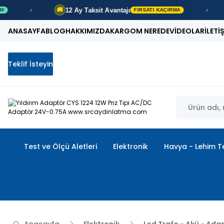
12 Ay
Taksit Avantajı
5
🚚
🚚
FIRSATI KAÇIRMA
ANASAYFA
BLOG
HAKKIMIZDA
KARGOM NEREDE
VİDEOLAR
İLETİ
Teklif İsteyin
Test ve Ölçü Aletleri
Elektronik
Havya - Lehim Te