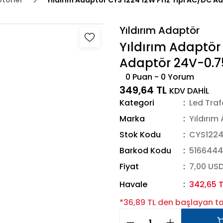
ptörler
Yıldırım Adaptör CYS 1224 12W Priz Tipi AC/DC 
Yıldırım Adaptör
Yıldırım Adaptör 
Adaptör 24V-0.
0 Puan - 0 Yorum
349,64 TL
KDV DAHİL
Kategori
Led Traf
Marka
Yıldırım
Stok Kodu
CYS122
Barkod Kodu
5166444
Fiyat
7,00 US
Havale
342,65 T
*36,89 TL den başlayan tak