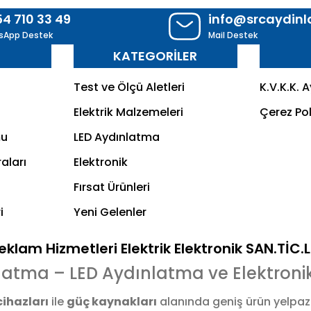
54 710 33 49
info@srcaydin
sApp Destek
Mail Destek
R
KATEGORİLER
Test ve Ölçü Aletleri
K.V.K.K. 
Elektrik Malzemeleri
Çerez Pol
mu
LED Aydınlatma
aları
Elektronik
Fırsat Ürünleri
i
Yeni Gelenler
klam Hizmetleri Elektrik Elektronik SAN.TİC.
latma – LED Aydınlatma ve Elektroni
cihazları
ile
güç kaynakları
alanında geniş ürün yelpaz