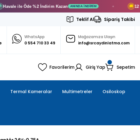
e ile Öde
%2 İndirim
Kazan
12 Ay
Taks
🚚
ANINDA İNDIRIM
Teklif Al
Sipariş Takibi
WhatsApp
Mağazamıza Ulaşın
e
0 554 710 33 49
info@srcaydinlatma.com
Favorilerim
Giriş Yap
Sepetim
ı
Termal Kameralar
Multimetreler
Osiloskop