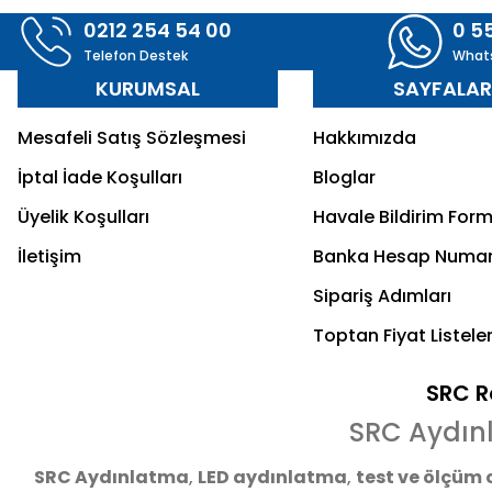
0212 254 54 00
0 5
Telefon Destek
What
KURUMSAL
SAYFALA
Mesafeli Satış Sözleşmesi
Hakkımızda
İptal İade Koşulları
Bloglar
Üyelik Koşulları
Havale Bildirim For
İletişim
Banka Hesap Numar
Sipariş Adımları
Toptan Fiyat Listeler
SRC Re
SRC Aydın
SRC Aydınlatma
,
LED aydınlatma
,
test ve ölçüm 