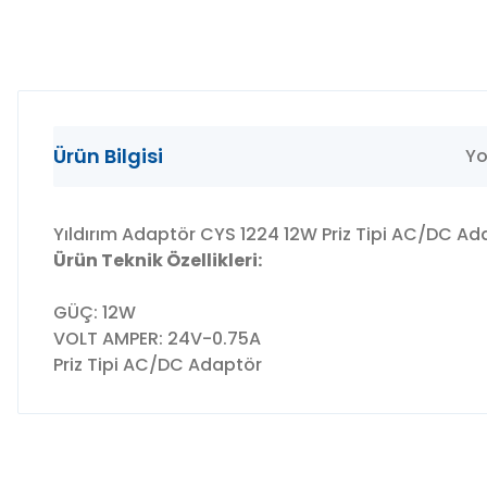
Ürün Bilgisi
Yo
Yıldırım Adaptör CYS 1224 12W Priz Tipi AC/DC A
Ürün Teknik Özellikleri:
GÜÇ: 12W
VOLT AMPER: 24V-0.75A
Priz Tipi AC/DC Adaptör
Bu ürünün fiyat bilgisi, resim, ürün açıklamalarında ve diğer 
Görüş ve önerileriniz için teşekkür ederiz.