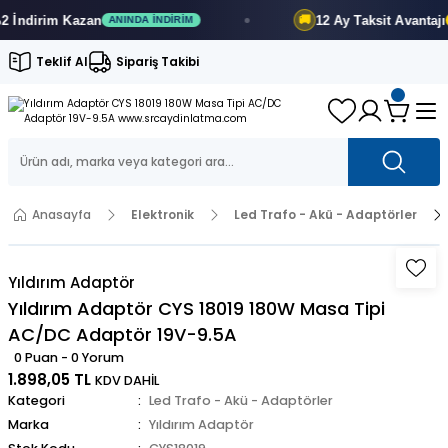
İndirim
Kazan
12 Ay
Taksit Avantajı
🚚
ANINDA İNDIRIM
F
Teklif Al
Sipariş Takibi
Anasayfa
Elektronik
Led Trafo - Akü - Adaptörler
Yıldırım Adaptör
Yıldırım Adaptör CYS 18019 180W Masa Tipi
AC/DC Adaptör 19V-9.5A
0 Puan - 0 Yorum
1.898,05 TL
KDV DAHİL
Kategori
Led Trafo - Akü - Adaptörler
Marka
Yıldırım Adaptör