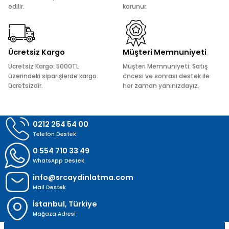
edilir.
korunur.
Ürün fiyatı diğer sitelerden daha pahalı.
Bu ürüne benzer farklı alternatifler olmalı.
Ücretsiz Kargo
Müşteri Memnuniyeti
Ücretsiz Kargo: 5000TL
Müşteri Memnuniyeti: Satış
üzerindeki siparişlerde kargo
öncesi ve sonrası destek ile
ücretsizdir.
her zaman yanınızdayız.
Gönder
0212 254 54 00
Telefon Destek
0 554 710 33 49
WhatsApp Destek
info@srcaydinlatma.com
Mail Destek
İstanbul, Türkiye
Mağaza Adresi