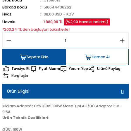
Stok Kodu
CYS18019
Barkod Kodu
516644436262
Fiyat
38,00 USD + KDV
Havale
1.860,09 TL
(%2,00 havale indirimi)
*200,24 TL den başlayan taksitlerle!
Sepete Ekle
Hemen Al
Sepete Ekle
Hemen Al
Tavsiye Et
Fiyat Alarmı
Yorum Yap
Ürünü Paylaş
Karşılaştır
Ürün Bilgisi
Yıldırım Adaptör CYS 18019 180W Masa Tipi AC/DC Adaptör 19V-
9.5A
Ürün Teknik Özellikleri:
GÜÇ: 180W