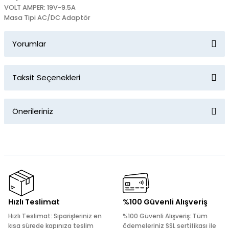
VOLT AMPER: 19V-9.5A
Masa Tipi AC/DC Adaptör
Yorumlar
Taksit Seçenekleri
Bu ürüne ilk yorumu siz yapın!
Önerileriniz
Yorum Yaz
Bu ürünün fiyat bilgisi, resim, ürün açıklamalarında ve diğer
konularda yetersiz gördüğünüz noktaları öneri formunu
kullanarak tarafımıza iletebilirsiniz.
Görüş ve önerileriniz için teşekkür ederiz.
Ürün resmi kalitesiz, bozuk veya görüntülenemiyor.
Hızlı Teslimat
%100 Güvenli Alışveriş
Ürün açıklamasında eksik bilgiler bulunuyor.
Hızlı Teslimat: Siparişleriniz en
%100 Güvenli Alışveriş: Tüm
Ürün bilgilerinde hatalar bulunuyor.
kısa sürede kapınıza teslim
ödemeleriniz SSL sertifikası ile