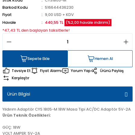
Stok Kodu
CYS1805-M
Barkod Kodu
516644436230
Fiyat
9,00 USD + KDV
Havale
440,55 TL
(%2,00 havale indirimi)
*47,43 TL den başlayan taksitlerle!
Sepete Ekle
Hemen Al
Sepete Ekle
Hemen Al
Tavsiye Et
Fiyat Alarmı
Yorum Yap
Ürünü Paylaş
Karşılaştır
Ürün Bilgisi
Yıldırım Adaptör CYS 1805-M 18W Masa Tipi AC/DC Adaptör 5V-2A
Ürün Teknik Özellikleri:
GÜÇ: 18W
VOLT AMPER: 5V-2A