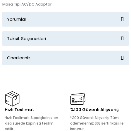
Masa Tipi AC/DC Adaptör
Yorumlar
Taksit Seçenekleri
Bu ürüne ilk yorumu siz yapın!
Önerileriniz
Yorum Yaz
Bu ürünün fiyat bilgisi, resim, ürün açıklamalarında ve diğer
konularda yetersiz gördüğünüz noktaları öneri formunu
kullanarak tarafımıza iletebilirsiniz.
Görüş ve önerileriniz için teşekkür ederiz.
Ürün resmi kalitesiz, bozuk veya görüntülenemiyor.
Hızlı Teslimat
%100 Güvenli Alışveriş
Ürün açıklamasında eksik bilgiler bulunuyor.
Hızlı Teslimat: Siparişleriniz en
%100 Güvenli Alışveriş: Tüm
Ürün bilgilerinde hatalar bulunuyor.
kısa sürede kapınıza teslim
ödemeleriniz SSL sertifikası ile
edilir.
korunur.