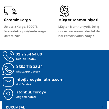
Ürün fiyatı diğer sitelerden daha pahalı.
Bu ürüne benzer farklı alternatifler olmalı.
Ücretsiz Kargo
Müşteri Memnuniyeti
Ücretsiz Kargo: 5000TL
Müşteri Memnuniyeti: Satış
üzerindeki siparişlerde kargo
öncesi ve sonrası destek ile
ücretsizdir.
her zaman yanınızdayız.
Gönder
0212 254 54 00
Telefon Destek
0 554 710 33 49
WhatsApp Destek
info@srcaydinlatma.com
Mail Destek
İstanbul, Türkiye
Mağaza Adresi
KURUMSAL