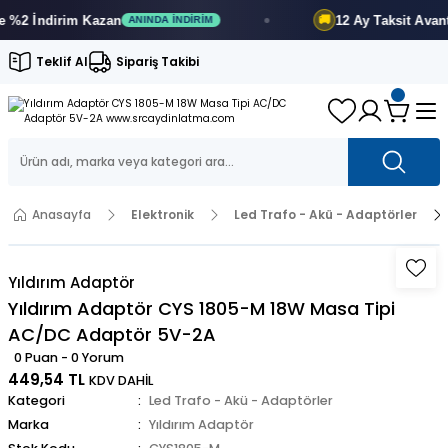
2 İndirim
Kazan
12 Ay
Taksit Avantajı
🚚
ANINDA İNDIRIM
Teklif Al
Sipariş Takibi
Anasayfa
Elektronik
Led Trafo - Akü - Adaptörler
Yıldırım Adaptör
Yıldırım Adaptör CYS 1805-M 18W Masa Tipi
AC/DC Adaptör 5V-2A
0 Puan - 0 Yorum
449,54 TL
KDV DAHİL
Kategori
Led Trafo - Akü - Adaptörler
Marka
Yıldırım Adaptör