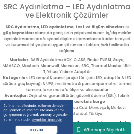
SRC Aydınlatma – LED Aydınlatma
ve Elektronik Çözümler
SRC Aydınlatma
,
LED aydınlatma
,
test ve ölçüm cihazları
ile
güç kaynakları
alanında geniş ürün yelpazesi sunar. İç/dış mekân
aydınlatmadan profesyonel ölçüm ekipmanlarına kadar bireysel
ve kurumsal ihtiyaçlara uygun çözümler stoktan, hızlı teslimatla
sağlanır.
Markalar:
3A1B Aydınlatma,ACK, CLASS, Finder FNIRSI, Goya,
MAASCO, Mastech, Meanwell, Mervesan, SRC, Thermal Master, UNI-
T, Yihua, Yıldırım Adaptör
Kategoriler:
LED ampul & panel, projektör, şerit LED, adaptör & LED
sürücü, güç kaynağı & UPS, multimetre & pensampermetre, termal
kamera, lazer mesafe ölçer ve aksesuarlar
Avantajlar:
Orijinal ve garantili ürün, güvenli ödeme (SSL), teknik
destek,
5.000 TL üzeri ücretsiz kargo
Bu internet sitesinde, kullanıcı deneyimini
Adres:
Emekyemez Mah. Okçumusa Cad. Menevşe İş Merkezi
geliştirmek ve internet sitesinin verimli
No:22/58
,
Beyoğlu
/
İstanbul
,
Türkiye
çalışmasını sağlamak amacıyla çerezler
kullanılmaktadır.
Ayrıntıları inceleyin
Tel:
0212 254 54 00
|
E-posta:
info@srcaydinlatma.com.tr
|
www.srcaydinlatma.com
Whatsapp Bilgi Hattı
Kabul Et