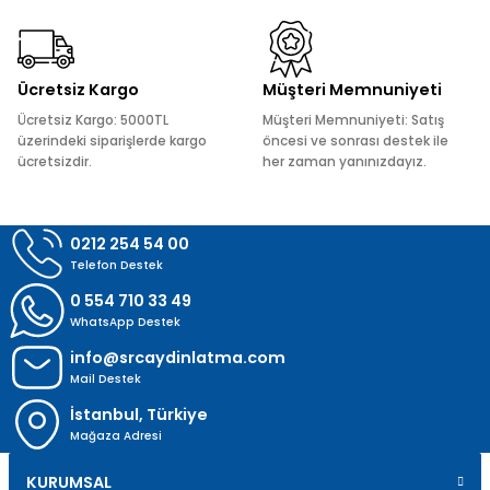
Ürün fiyatı diğer sitelerden daha pahalı.
Bu ürüne benzer farklı alternatifler olmalı.
Ücretsiz Kargo
Müşteri Memnuniyeti
Ücretsiz Kargo: 5000TL
Müşteri Memnuniyeti: Satış
üzerindeki siparişlerde kargo
öncesi ve sonrası destek ile
ücretsizdir.
her zaman yanınızdayız.
Gönder
0212 254 54 00
Telefon Destek
0 554 710 33 49
WhatsApp Destek
info@srcaydinlatma.com
Mail Destek
İstanbul, Türkiye
Mağaza Adresi
KURUMSAL