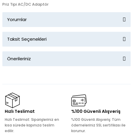
Priz Tipi AC/DC Adaptör
Yorumlar
Taksit Seçenekleri
Bu ürüne ilk yorumu siz yapın!
Önerileriniz
Yorum Yaz
Bu ürünün fiyat bilgisi, resim, ürün açıklamalarında ve diğer
konularda yetersiz gördüğünüz noktaları öneri formunu
kullanarak tarafımıza iletebilirsiniz.
Görüş ve önerileriniz için teşekkür ederiz.
Ürün resmi kalitesiz, bozuk veya görüntülenemiyor.
Hızlı Teslimat
%100 Güvenli Alışveriş
Ürün açıklamasında eksik bilgiler bulunuyor.
Hızlı Teslimat: Siparişleriniz en
%100 Güvenli Alışveriş: Tüm
Ürün bilgilerinde hatalar bulunuyor.
kısa sürede kapınıza teslim
ödemeleriniz SSL sertifikası ile
edilir.
korunur.