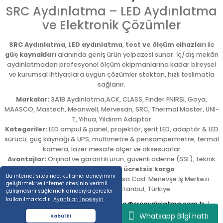
SRC Aydınlatma – LED Aydınlatma
ve Elektronik Çözümler
SRC Aydınlatma
,
LED aydınlatma
,
test ve ölçüm cihazları
ile
güç kaynakları
alanında geniş ürün yelpazesi sunar. İç/dış mekân
aydınlatmadan profesyonel ölçüm ekipmanlarına kadar bireysel
ve kurumsal ihtiyaçlara uygun çözümler stoktan, hızlı teslimatla
sağlanır.
Markalar:
3A1B Aydınlatma,ACK, CLASS, Finder FNIRSI, Goya,
MAASCO, Mastech, Meanwell, Mervesan, SRC, Thermal Master, UNI-
T, Yihua, Yıldırım Adaptör
Kategoriler:
LED ampul & panel, projektör, şerit LED, adaptör & LED
sürücü, güç kaynağı & UPS, multimetre & pensampermetre, termal
kamera, lazer mesafe ölçer ve aksesuarlar
Avantajlar:
Orijinal ve garantili ürün, güvenli ödeme (SSL), teknik
destek,
5.000 TL üzeri ücretsiz kargo
Bu internet sitesinde, kullanıcı deneyimini
Adres:
Emekyemez Mah. Okçumusa Cad. Menevşe İş Merkezi
geliştirmek ve internet sitesinin verimli
No:22/58
,
Beyoğlu
/
İstanbul
,
Türkiye
çalışmasını sağlamak amacıyla çerezler
kullanılmaktadır.
Ayrıntıları inceleyin
Tel:
0212 254 54 00
|
E-posta:
info@srcaydinlatma.com.tr
|
www.srcaydinlatma.com
Whatsapp Bilgi Hattı
Kabul Et