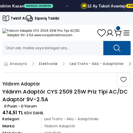
rim
Kazan
12 Ay
Taksit Avantajı
🚚
ANINDA İNDIRIM
FIRSA
Teklif Al
Sipariş Takibi
Anasayfa
Elektronik
Led Trafo - Akü - Adaptörler
Yıldırım Adaptör
Yıldırım Adaptör CYS 2509 25W Priz Tipi AC/DC
Adaptör 9V-2.5A
0 Puan - 0 Yorum
474,51 TL
KDV DAHİL
Kategori
Led Trafo - Akü - Adaptörler
Marka
Yıldırım Adaptör