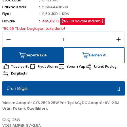
Stok Kodu
CYS2509
Barkod Kodu
516644436219
Fiyat
9,50 USD + KDV
Havale
465,02 TL
(%2,00 havale indirimi)
*50,06 TL den başlayan taksitlerle!
Sepete Ekle
Hemen Al
Sepete Ekle
Hemen Al
Tavsiye Et
Fiyat Alarmı
Yorum Yap
Ürünü Paylaş
Karşılaştır
Ürün Bilgisi
Yıldırım Adaptör CYS 2509 25W Priz Tipi AC/DC Adaptör 9V-2.5A
Ürün Teknik Özellikleri:
GÜÇ: 25W
VOLT AMPER: 9V-2.5A